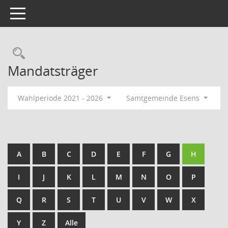
Toggle navigation
Rechercheauswahl
Mandatsträger
Wahlperiode 2021 - 2026
Samtgemeinde Esens
A
B
C
D
E
F
G
H
I
J
K
L
M
N
O
P
Q
R
S
T
U
V
W
X
Y
Z
Alle