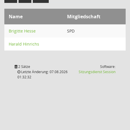
Name
Mitgliedschaft
Brigitte Hesse
SPD
Harald Hinrichs
2 Sätze
Software:
(Wird in
Letzte Änderung: 07.08.2026
Sitzungsdienst
Session
01:32:32