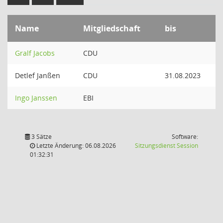
Name
Mitgliedschaft
bis
Gralf Jacobs
CDU
Detlef Janßen
CDU
31.08.2023
Ingo Janssen
EBI
3 Sätze
Software:
(Wird in
Letzte Änderung: 06.08.2026
Sitzungsdienst
Session
01:32:31