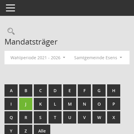
Toggle navigation
Rechercheauswahl
Mandatsträger
Wahlperiode 2021 - 2026
Samtgemeinde Esens
A
B
C
D
E
F
G
H
I
J
K
L
M
N
O
P
Q
R
S
T
U
V
W
X
Y
Z
Alle