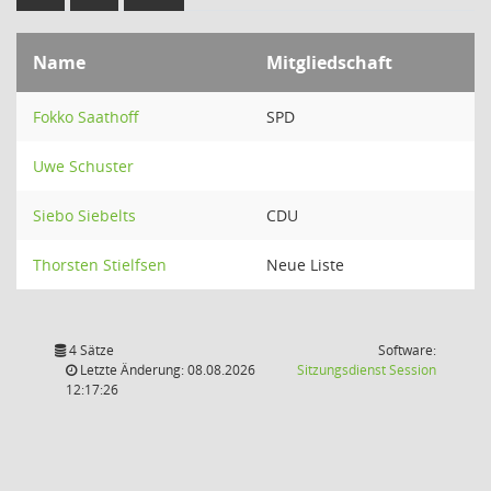
Name
Mitgliedschaft
Fokko Saathoff
SPD
Uwe Schuster
Siebo Siebelts
CDU
Thorsten Stielfsen
Neue Liste
4 Sätze
Software:
(Wird in
Letzte Änderung: 08.08.2026
Sitzungsdienst
Session
12:17:26