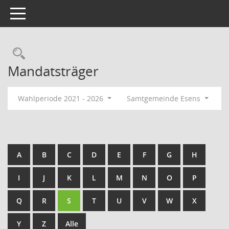
Toggle navigation
Rechercheauswahl
Mandatsträger
Wahlperiode 2021 - 2026
Samtgemeinde Esens
A
B
C
D
E
F
G
H
I
J
K
L
M
N
O
P
Q
R
S
T
U
V
W
X
Y
Z
Alle