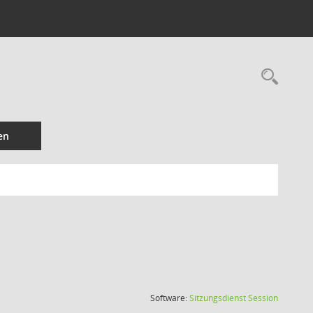
Rec
en
(Wird in
Software:
Sitzungsdienst
Session