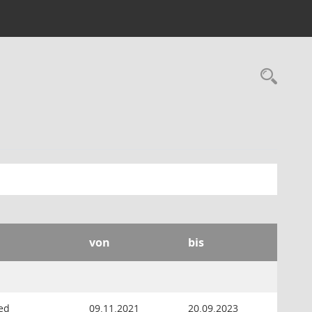
Rec
von
bis
ed
09.11.2021
20.09.2023