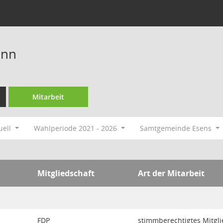
ann
Mitarbeit
uell
Wahlperiode 2021 - 2026
Samtgemeinde Esens
Mitgliedschaft
Art der Mitarbeit
FDP
stimmberechtigtes Mitgli