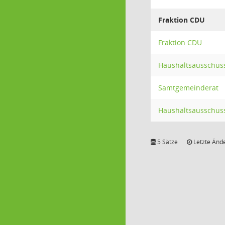
Fraktion CDU
Fraktion CDU
Haushaltsausschus
Samtgemeinderat
Haushaltsausschus
5 Sätze
Letzte Ände