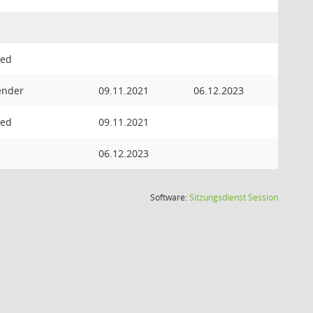
ied
zender
09.11.2021
06.12.2023
ied
09.11.2021
06.12.2023
(Wird in
Software:
Sitzungsdienst
Session