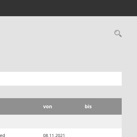
Rec
von
bis
ied
08.11.2021