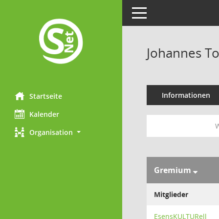
Toggle navigation
Johannes T
Informationen
Startseite
Kalender
W
Organisation
Gremium
Mitglieder
EsensKULTURell