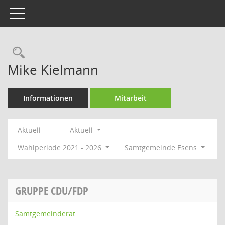
Toggle navigation
Rechercheauswahl
Mike Kielmann
Informationen
Mitarbeit
Aktuell
Aktuell
Wahlperiode 2021 - 2026
Samtgemeinde Esens
GRUPPE CDU/FDP
Samtgemeinderat