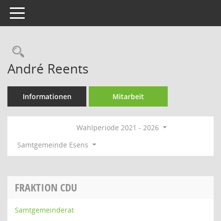
Toggle navigation
Rechercheauswahl
André Reents
Informationen
Mitarbeit
Wahlperiode 2021 - 2026
Samtgemeinde Esens
FRAKTION CDU
Samtgemeinderat