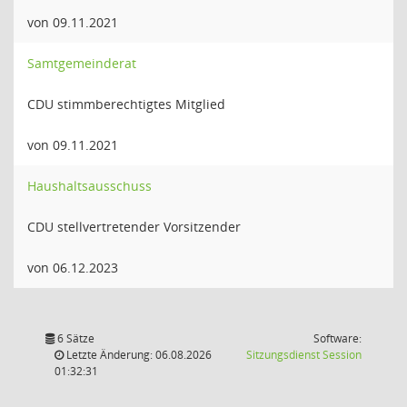
von 09.11.2021
Samtgemeinderat
CDU stimmberechtigtes Mitglied
von 09.11.2021
Haushaltsausschuss
CDU stellvertretender Vorsitzender
von 06.12.2023
6 Sätze
Software:
(Wird in
Letzte Änderung: 06.08.2026
Sitzungsdienst
Session
01:32:31