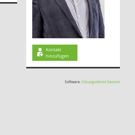
Kontakt
hinzufügen
(Wird in
Software:
Sitzungsdienst
Session