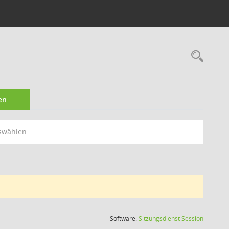
Rec
en
swählen
(Wird in
Software:
Sitzungsdienst
Session