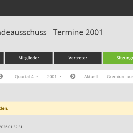
deausschuss - Termine 2001
Mitglieder
Vertreter
Sitzung
Quartal 4
2001
Aktuell
Gremium au
den.
2026 01:32:31