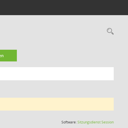
Rec
en
(Wird in
Software:
Sitzungsdienst
Session