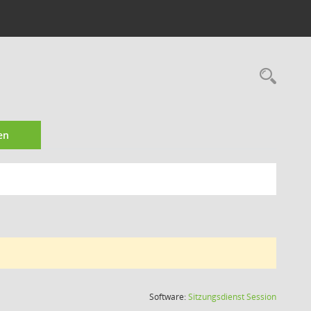
Rec
en
(Wird in
Software:
Sitzungsdienst
Session