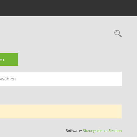
Rec
en
swählen
(Wird in
Software:
Sitzungsdienst
Session