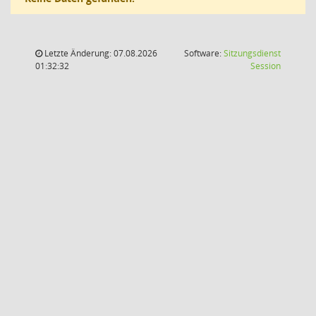
Letzte Änderung: 07.08.2026
Software:
Sitzungsdienst
(Wird in
01:32:32
Session