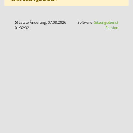
Letzte Änderung: 07.08.2026
Software:
Sitzungsdienst
(Wird in
01:32:32
Session