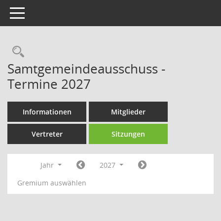
Toggle navigation
Rechercheauswahl
Samtgemeindeausschuss -
Termine 2027
Informationen
Mitglieder
Vertreter
Sitzungen
Jahr
2027
Gremium auswählen