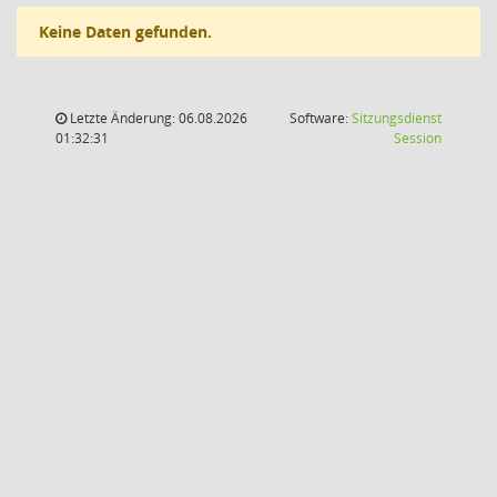
Keine Daten gefunden.
Letzte Änderung: 06.08.2026
Software:
Sitzungsdienst
(Wird in
01:32:31
Session