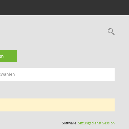
Rec
en
swählen
(Wird in
Software:
Sitzungsdienst
Session