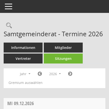
Toggle navigation
Rechercheauswahl
Samtgemeinderat - Termine 2026
Informationen
Mitglieder
Vertreter
Sitzungen
Jahr
2026
Gremium auswählen
MI
09.12.2026