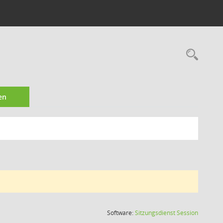
Rec
en
(Wird in
Software:
Sitzungsdienst
Session