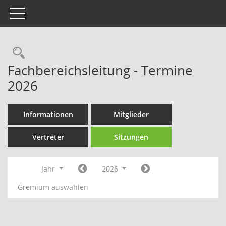
Toggle navigation
Rechercheauswahl
Fachbereichsleitung - Termine
2026
Informationen
Mitglieder
Vertreter
Sitzungen
Jahr
2026
Gremium auswählen