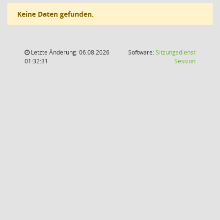
Keine Daten gefunden.
Letzte Änderung: 06.08.2026
Software:
Sitzungsdienst
(Wird in
01:32:31
Session