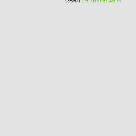
(Wird in
Software:
Sitzungsdienst
Session