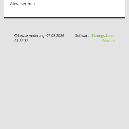
Abwesenheit.
Letzte Änderung: 07.08.2026
Software:
Sitzungsdienst
(Wird in
01:32:32
Session