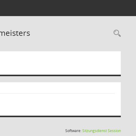
meisters
Rec
(Wird in
Software:
Sitzungsdienst
Session