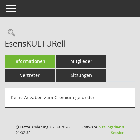
Toggle navigation
Rechercheauswahl
EsensKULTURell
Informationen
Mitglieder
Vertreter
Sitzungen
Keine Angaben zum Gremium gefunden.
Letzte Änderung: 07.08.2026
Software:
Sitzungsdienst
(Wird in
01:32:32
Session