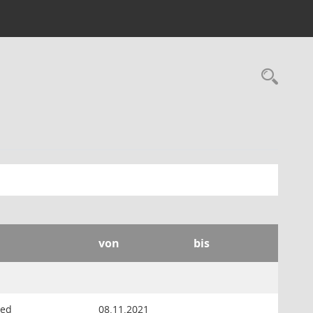
Rec
von
bis
ied
08.11.2021