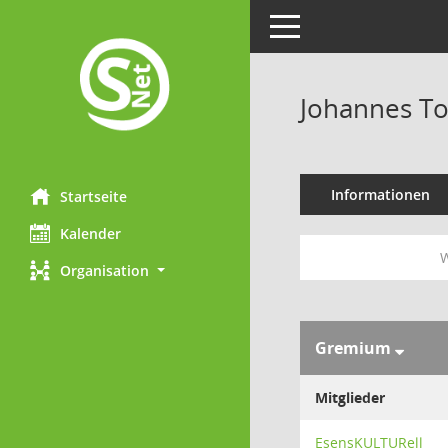
Toggle navigation
Johannes T
Informationen
Startseite
Kalender
W
Organisation
Gremium
Mitglieder
EsensKULTURell