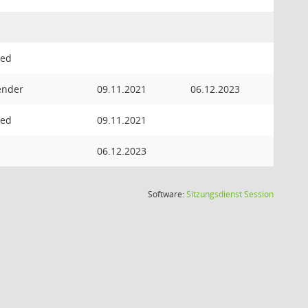
ied
zender
09.11.2021
06.12.2023
ied
09.11.2021
06.12.2023
(Wird in
Software:
Sitzungsdienst
Session