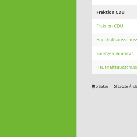
Fraktion CDU
Fraktion CDU
Haushaltsausschus
Samtgemeinderat
Haushaltsausschus
5 Sätze
Letzte Ände