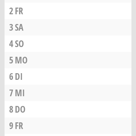
2
FR
3
SA
4
SO
5
MO
6
DI
7
MI
8
DO
9
FR