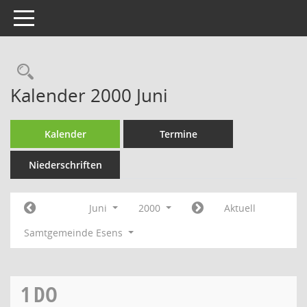
Toggle navigation
Rechercheauswahl
Kalender 2000 Juni
Kalender
Termine
Niederschriften
Juni
2000
Aktuell
Samtgemeinde Esens
1
DO