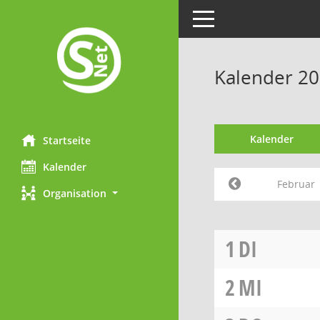
Toggle navigation
Kalender 20
Kalender
Startseite
Kalender
Februar
Organisation
1
DI
2
MI