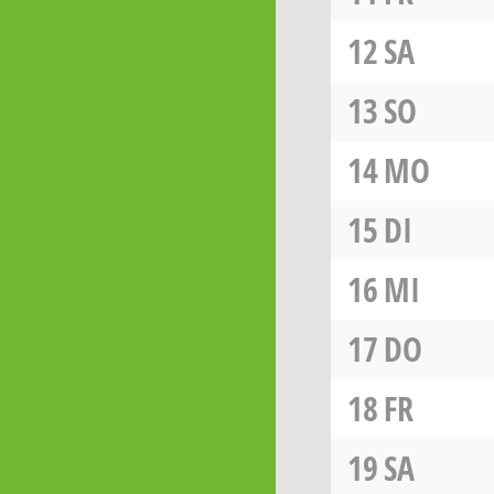
12
SA
13
SO
14
MO
15
DI
16
MI
17
DO
18
FR
19
SA