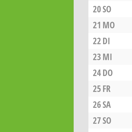
20
SO
21
MO
22
DI
23
MI
24
DO
25
FR
26
SA
27
SO