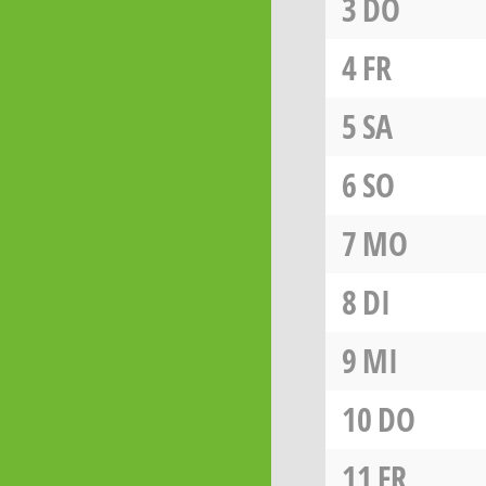
3
DO
4
FR
5
SA
6
SO
7
MO
8
DI
9
MI
10
DO
11
FR