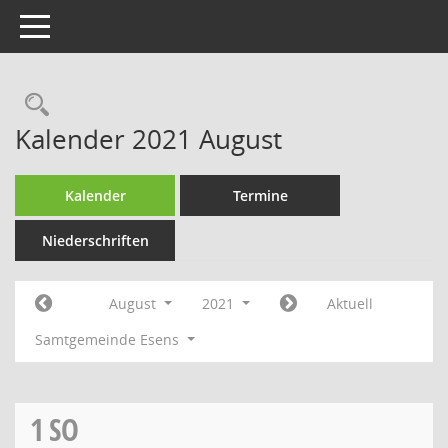
Toggle navigation
Rechercheauswahl
Kalender 2021 August
Kalender
Termine
Niederschriften
August
2021
Aktuell
Samtgemeinde Esens
1
SO