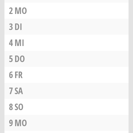
2
MO
3
DI
4
MI
5
DO
6
FR
7
SA
8
SO
9
MO