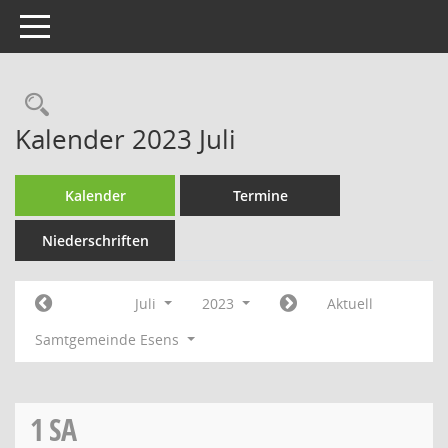
Toggle navigation
Rechercheauswahl
Kalender 2023 Juli
Kalender
Termine
Niederschriften
Juli
2023
Aktuell
Samtgemeinde Esens
1
SA