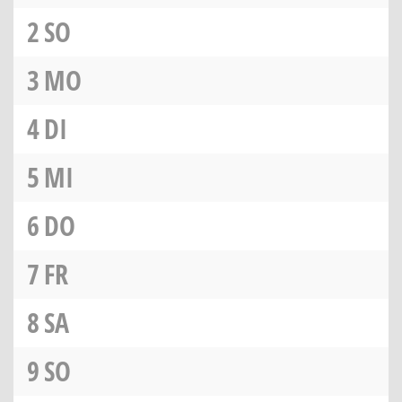
2
SO
3
MO
4
DI
5
MI
6
DO
7
FR
8
SA
9
SO