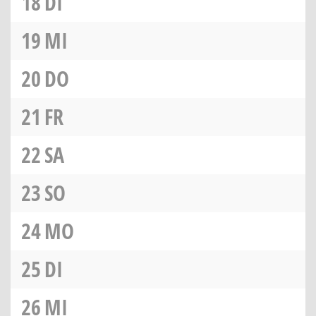
18
DI
19
MI
20
DO
21
FR
22
SA
23
SO
24
MO
25
DI
26
MI