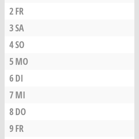
2
FR
3
SA
4
SO
5
MO
6
DI
7
MI
8
DO
9
FR