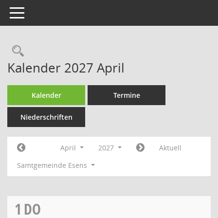
Toggle navigation
Rechercheauswahl
Kalender 2027 April
Kalender
Termine
Niederschriften
April
2027
Aktuell
Samtgemeinde Esens
1
DO