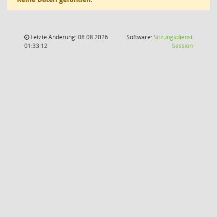
Letzte Änderung: 08.08.2026
Software:
Sitzungsdienst
(Wird in
01:33:12
Session