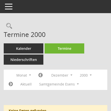
Toggle navigation
Rechercheauswahl
Termine 2000
Kalender
Termine
Niederschriften
Monat
Dezember
2000
Aktuell
Samtgemeinde Esens
Keine Daten gefunden.