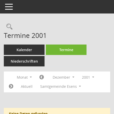
Toggle navigation
Rechercheauswahl
Termine 2001
Kalender
Termine
Niederschriften
Monat
Dezember
2001
Aktuell
Samtgemeinde Esens
Keine Daten gefunden.