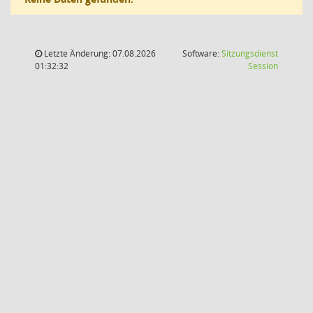
Letzte Änderung: 07.08.2026
Software:
Sitzungsdienst
(Wird in
01:32:32
Session