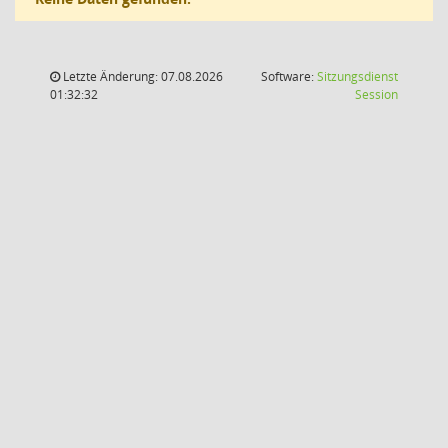
Letzte Änderung: 07.08.2026
Software:
Sitzungsdienst
(Wird in
01:32:32
Session