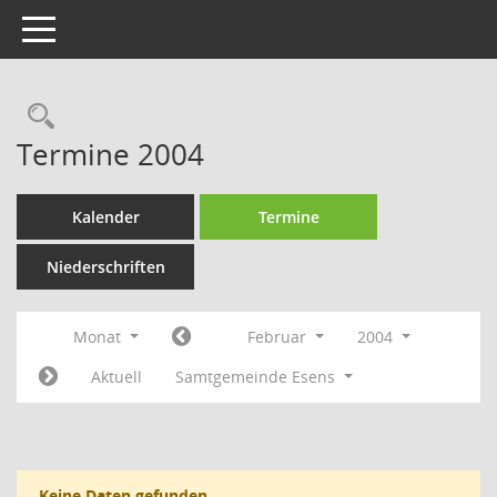
Toggle navigation
Rechercheauswahl
Termine 2004
Kalender
Termine
Niederschriften
Monat
Februar
2004
Aktuell
Samtgemeinde Esens
Keine Daten gefunden.