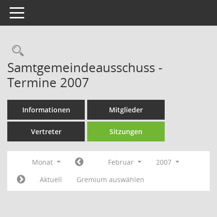
Toggle navigation
Rechercheauswahl
Samtgemeindeausschuss -
Termine 2007
Informationen
Mitglieder
Vertreter
Sitzungen
Monat
Februar
2007
Aktuell
Gremium auswählen