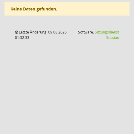
Keine Daten gefunden.
Letzte Änderung: 09.08.2026
Software:
Sitzungsdienst
(Wird in
01:32:33
Session