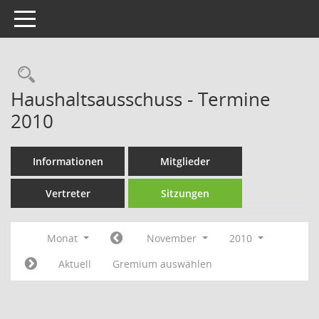
Toggle navigation
Rechercheauswahl
Haushaltsausschuss - Termine
2010
Informationen
Mitglieder
Vertreter
Sitzungen
Monat
November
2010
Aktuell
Gremium auswählen