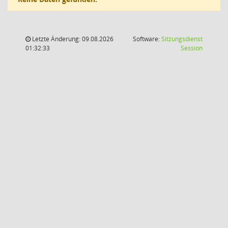
Letzte Änderung: 09.08.2026
Software:
Sitzungsdienst
(Wird in
01:32:33
Session