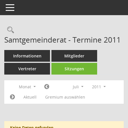
Toggle navigation
Rechercheauswahl
Samtgemeinderat - Termine 2011
Informationen
Mitglieder
Vertreter
Sitzungen
Monat
Juli
2011
Aktuell
Gremium auswählen
Keine Daten gefunden.