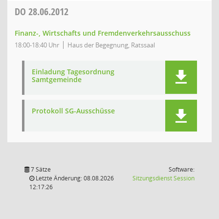
DO
28.06.2012
Finanz-, Wirtschafts und Fremdenverkehrsausschuss
18:00-18:40 Uhr
Haus der Begegnung, Ratssaal
Einladung Tagesordnung
Samtgemeinde
Protokoll SG-Ausschüsse
7 Sätze
Software:
(Wird in
Letzte Änderung: 08.08.2026
Sitzungsdienst
Session
12:17:26