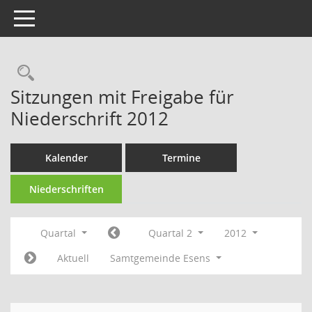
Toggle navigation
Rechercheauswahl
Sitzungen mit Freigabe für
Niederschrift 2012
Kalender
Termine
Niederschriften
Quartal
Quartal 2
2012
Aktuell
Samtgemeinde Esens