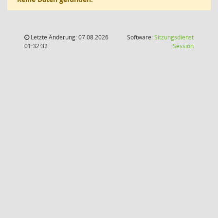
Letzte Änderung: 07.08.2026
Software:
Sitzungsdienst
(Wird in
01:32:32
Session