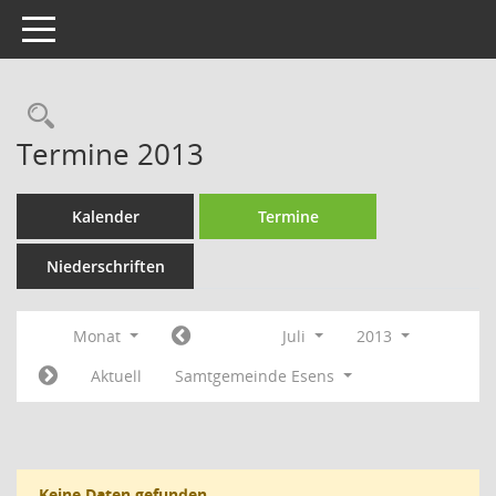
Toggle navigation
Rechercheauswahl
Termine 2013
Kalender
Termine
Niederschriften
Monat
Juli
2013
Aktuell
Samtgemeinde Esens
Keine Daten gefunden.