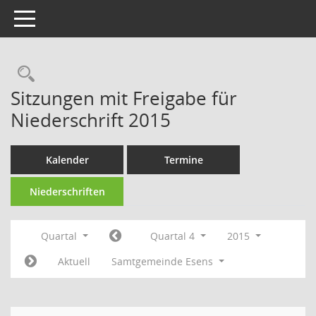
Toggle navigation
Rechercheauswahl
Sitzungen mit Freigabe für
Niederschrift 2015
Kalender
Termine
Niederschriften
Quartal
Quartal 4
2015
Aktuell
Samtgemeinde Esens