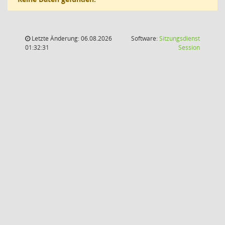
Letzte Änderung: 06.08.2026
Software:
Sitzungsdienst
(Wird in
01:32:31
Session