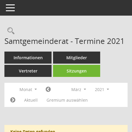
Toggle navigation
Rechercheauswahl
Samtgemeinderat - Termine 2021
Informationen
Mitglieder
Vertreter
Sitzungen
Monat
März
2021
Aktuell
Gremium auswählen
Keine Daten gefunden.