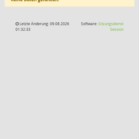
Letzte Änderung: 09.08.2026
Software:
Sitzungsdienst
(Wird in
01:32:33
Session