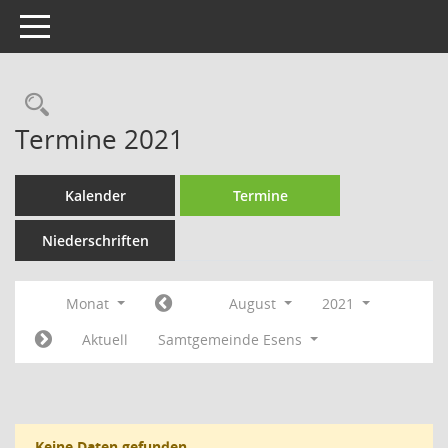
Toggle navigation
Rechercheauswahl
Termine 2021
Kalender
Termine
Niederschriften
Monat
August
2021
Aktuell
Samtgemeinde Esens
Keine Daten gefunden.