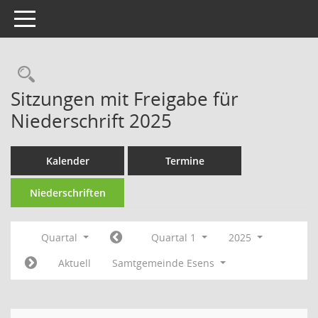
Toggle navigation
Rechercheauswahl
Sitzungen mit Freigabe für
Niederschrift 2025
Kalender
Termine
Niederschriften
Quartal
Quartal 1
2025
Aktuell
Samtgemeinde Esens