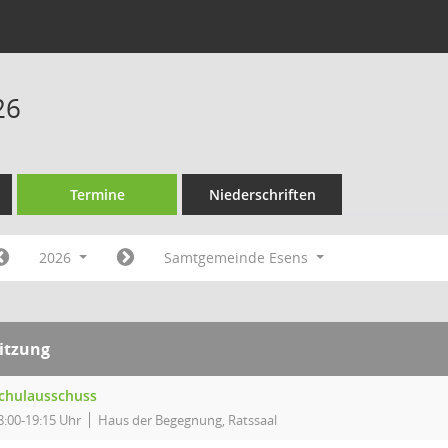
26
Termine
Niederschriften
2026
Samtgemeinde Esens
itzung
chulausschuss
8:00-19:15 Uhr
Haus der Begegnung, Ratssaal