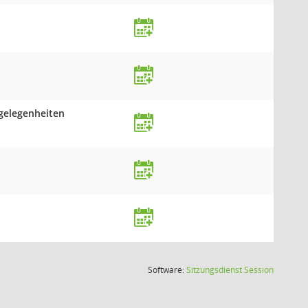
gelegenheiten
(Wird in
Software:
Sitzungsdienst
Session