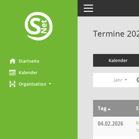
Toggle navigation
Termine 20
Kalender
Startseite
Kalender
Jahr
Organisation
Tag
S
04.02.2026
S
1