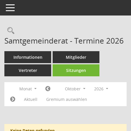
Toggle navigation
Rechercheauswahl
Samtgemeinderat - Termine 2026
Informationen
Mitglieder
Vertreter
Sitzungen
Monat
Oktober
2026
Aktuell
Gremium auswählen
Keine Daten gefunden.