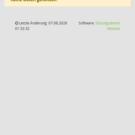
Letzte Änderung: 07.08.2026
Software:
Sitzungsdienst
(Wird in
01:32:32
Session