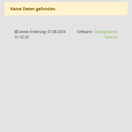
Keine Daten gefunden.
Letzte Änderung: 07.08.2026
Software:
Sitzungsdienst
(Wird in
01:32:32
Session