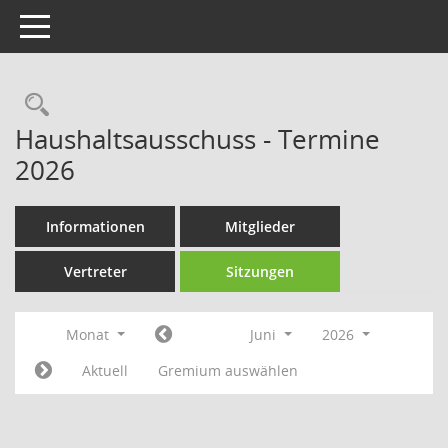
Toggle navigation
Rechercheauswahl
Haushaltsausschuss - Termine
2026
Informationen
Mitglieder
Vertreter
Sitzungen
Monat
Juni
2026
Aktuell
Gremium auswählen