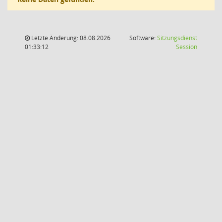
Letzte Änderung: 08.08.2026
Software:
Sitzungsdienst
(Wird in
01:33:12
Session