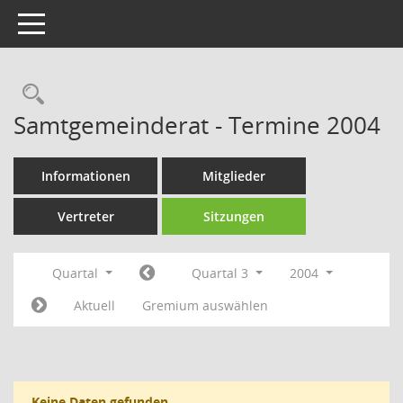
Toggle navigation
Rechercheauswahl
Samtgemeinderat - Termine 2004
Informationen
Mitglieder
Vertreter
Sitzungen
Quartal
Quartal 3
2004
Aktuell
Gremium auswählen
Keine Daten gefunden.