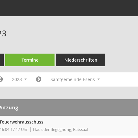
23
Termine
Niederschriften
2023
Samtgemeinde Esens
Sitzung
Feuerwehrausschuss
16:04-17:17 Uhr
Haus der Begegnung, Ratssaal