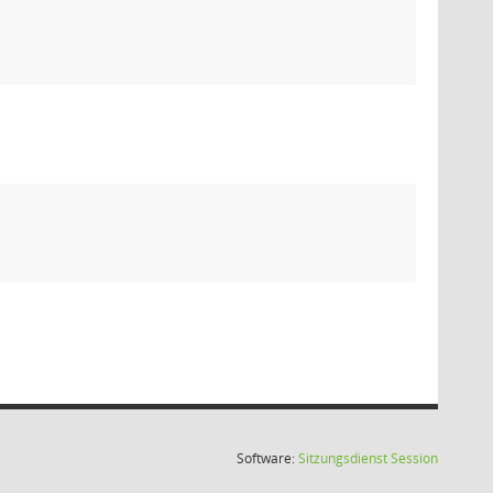
(Wird in
Software:
Sitzungsdienst
Session