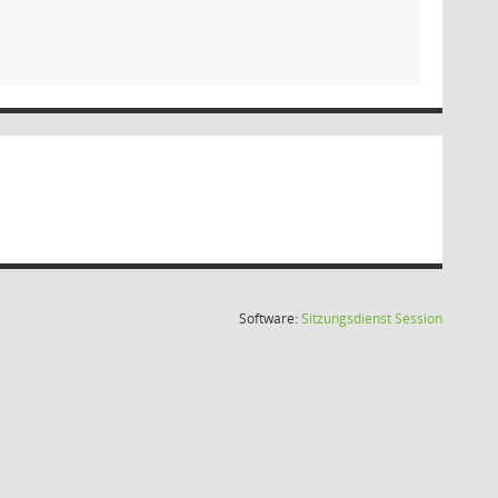
(Wird in
Software:
Sitzungsdienst
Session